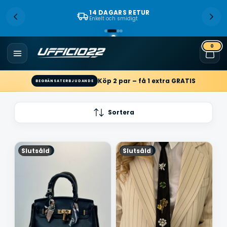
14 DAGARS RETUR
Enkelt och smidigt
0
Köp 2 par – få 1 extra GRATIS
BEGRÄNSAT ERBJUDANDE
Sortera
Slutsåld
Slutsåld