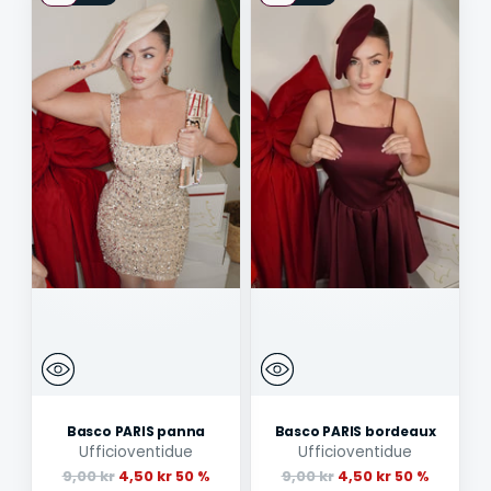
Basco PARIS panna
Basco PARIS bordeaux
Ufficioventidue
Ufficioventidue
Ordinarie
Ordinarie
9,00 kr
4,50 kr
9,00 kr
4,50 kr
50 %
50 %