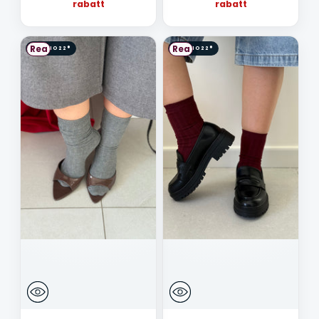
pris
pris
rabatt
rabatt
Rea
Rea