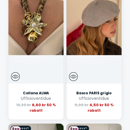
Collana ALMA
Basco PARIS grigio
Ufficioventidue
Ufficioventidue
Ordinarie
Ordinarie
13,20 kr
6,60 kr
9,00 kr
4,50 kr
50 %
50 %
pris
pris
rabatt
rabatt
Rea
Rea