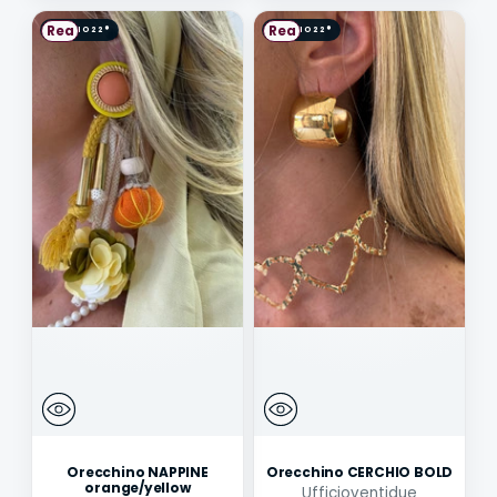
Rea
Rea
Orecchino NAPPINE
Orecchino CERCHIO BOLD
orange/yellow
Ufficioventidue