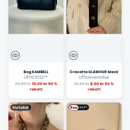
Bag KAMBELL
Cravatta GLAMOUR black
UFFICIO22™
Ufficioventidue
Ordinarie
Ordinarie
20,00 kr
10,00 kr
16,00 kr
8,00 kr
50 %
50 %
pris
pris
rabatt
rabatt
Slutsåld
Rea