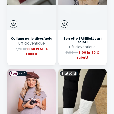
Collana perle silver/gold
Berretto BASEBALL vari
colori
Ufficioventidue
Ufficioventidue
Ordinarie
7,20 kr
3,60 kr
50 %
Ordinarie
5,99 kr
3,00 kr
50 %
pris
rabatt
pris
rabatt
Rea
Slutsåld