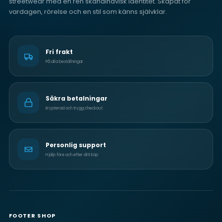
streetwear med en ren skandinavisk identitet. Skapat för
vardagen, rörelse och en stil som känns självklar.
Fri frakt
På alla beställningar
Säkra betalningar
Krypterad och trygg checkout
Personlig support
Hjälp före och efter ditt köp
FOOTER SHOP