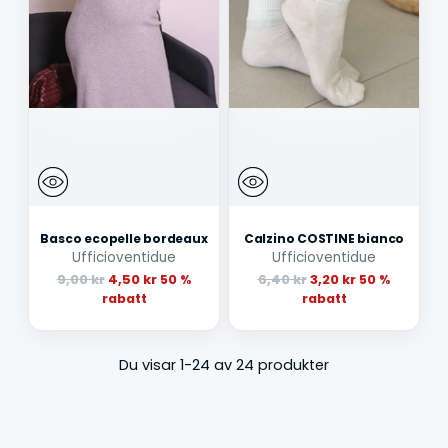
Basco ecopelle bordeaux
Calzino COSTINE bianco
Ufficioventidue
Ufficioventidue
Ordinarie
Ordinarie
9,00 kr
4,50 kr
6,40 kr
3,20 kr
50 %
50 %
pris
pris
rabatt
rabatt
Du visar 1-24 av 24 produkter