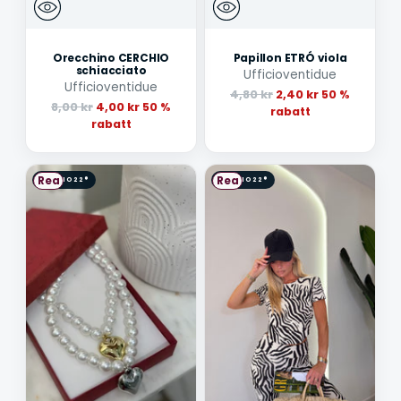
Orecchino CERCHIO
Papillon ETRÓ viola
schiacciato
Ufficioventidue
Ufficioventidue
Ordinarie
4,80 kr
2,40 kr
50 %
Ordinarie
8,00 kr
4,00 kr
50 %
pris
rabatt
pris
rabatt
Rea
Rea