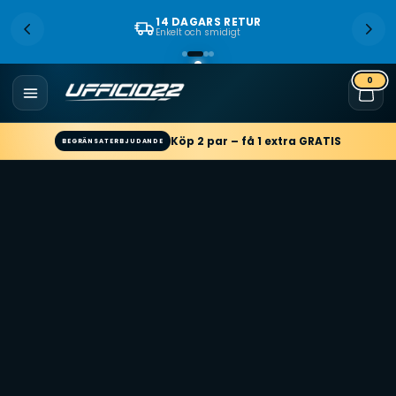
14 DAGARS RETUR
Enkelt och smidigt
0
Köp 2 par – få 1 extra GRATIS
BEGRÄNSAT ERBJUDANDE