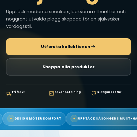
Upptäck moderna sneakers, bekväma silhuetter och
noggrant utvalda plagg skapade för en självsäker
vardagsstil.
Utforska kollektionen
Shoppa alla produkter
Fri frakt
Säker betalning
14 dagars retur
GN MÖTER KOMFORT
✦
UPPTÄCK SÄSONGENS MUST-HAVE
✦
P