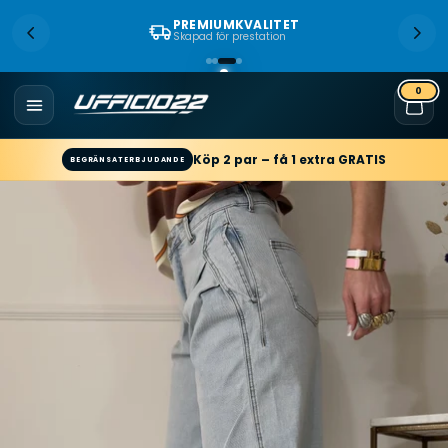
PREMIUMKVALITET
Skapad för prestation
0
Köp 2 par – få 1 extra GRATIS
BEGRÄNSAT ERBJUDANDE