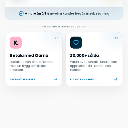
Mindre än 0,5%
av våra kunder begär återbetalning.
TRYGG SHOPPING HOS SOLOME®
01
02
K.
Betala med Klarna
20.000+ sålda
Beställ nu och betala senare
Valda av tusentals kunder som
med en trygg och flexibel
uppskattar stil, komfort och
checkout.
kvalitet.
SÄKRA BETALNINGAR
ÄLSKAD AV KUNDER
Adding
produkt
to
your
cart