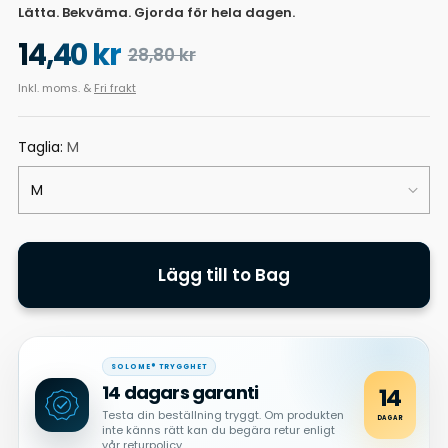
Lätta. Bekväma. Gjorda för hela dagen.
14,40 kr
28,80 kr
Ordinarie
pris
Inkl. moms. &
Fri frakt
Taglia:
M
Lägg till to Bag
SOLOME® TRYGGHET
14 dagars garanti
14
Testa din beställning tryggt. Om produkten
DAGAR
inte känns rätt kan du begära retur enligt
vår returpolicy.